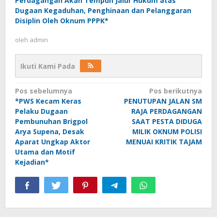
Perdagangan Akan Tempuh Jalur Hukum atas
Dugaan Kegaduhan, Penghinaan dan Pelanggaran
Disiplin Oleh Oknum PPPK*
oleh
admin
Ikuti Kami Pada
Navigasi
Pos sebelumnya
Pos berikutnya
*PWS Kecam Keras
PENUTUPAN JALAN SM
pos
Pelaku Dugaan
RAJA PERDAGANGAN
Pembunuhan Brigpol
SAAT PESTA DIDUGA
Arya Supena, Desak
MILIK OKNUM POLISI
Aparat Ungkap Aktor
MENUAI KRITIK TAJAM
Utama dan Motif
Kejadian*