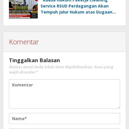
Service RSUD Perdagangan Akan
Tempuh Jalur Hukum atas Dugaan
Kegaduhan, Penghinaan dan
Pelanggaran Disiplin Oleh Oknum
PPPK*
Komentar
Tinggalkan Balasan
Alamat email Anda tidak akan dipublikasikan.
Ruas yang
wajib ditandai
*