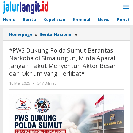
Lewati
ke
konten
Home
Berita
Kepolisian
Kriminal
News
Peristi
*PWS
Homepage
»
Berita Nasional
»
Dukung
Polda
*PWS Dukung Polda Sumut Berantas
Sumut
Narkoba di Simalungun, Minta Aparat
Berantas
Jangan Takut Menyentuh Aktor Besar
Narkoba
di
dan Oknum yang Terlibat*
Simalungun,
oleh
16 Mei 2026
-
347 Dilihat
Minta
admin
Aparat
Jangan
Takut
Menyentuh
Aktor
Besar
dan