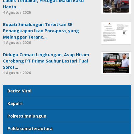
Ludes Terbakar, Petugas Masih Baku
Hanta…
4 Agustus 2026
Bupati Simalungun Terbitkan SE
Penangkapan Ikan Pora‑pora, yang
Melanggar Teranc…
1 Agustus 2026
Diduga Cemari Lingkungan, Asap Hitam
Cerobong PT Prima Sauhur Lestari Tuai
Sorot…
1 Agustus 2026
Berita Viral
Kapolri
Polressimalungun
Poldasumaterautara