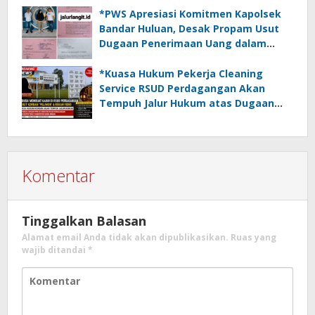
*PWS Apresiasi Komitmen Kapolsek
Bandar Huluan, Desak Propam Usut
Dugaan Penerimaan Uang dalam
Penanganan Perkara Penadahan*
*Kuasa Hukum Pekerja Cleaning
Service RSUD Perdagangan Akan
Tempuh Jalur Hukum atas Dugaan
Kegaduhan, Penghinaan dan
Pelanggaran Disiplin Oleh Oknum
PPPK*
Komentar
Tinggalkan Balasan
Alamat email Anda tidak akan dipublikasikan.
Ruas yang
wajib ditandai
*