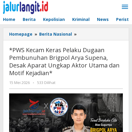
Lewati
ke
konten
Home
Berita
Kepolisian
Kriminal
News
Peristi
*PWS
Homepage
»
Berita Nasional
»
Kecam
Keras
*PWS Kecam Keras Pelaku Dugaan
Pelaku
Pembunuhan Brigpol Arya Supena,
Dugaan
Desak Aparat Ungkap Aktor Utama dan
Pembunuhan
Brigpol
Motif Kejadian*
Arya
oleh
15 Mei 2026
-
533 Dilihat
Supena,
admin
Desak
Aparat
Ungkap
Aktor
Utama
dan
Motif