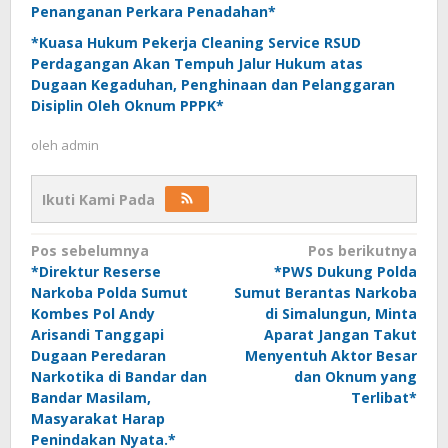
Penanganan Perkara Penadahan*
*Kuasa Hukum Pekerja Cleaning Service RSUD
Perdagangan Akan Tempuh Jalur Hukum atas
Dugaan Kegaduhan, Penghinaan dan Pelanggaran
Disiplin Oleh Oknum PPPK*
oleh
admin
Ikuti Kami Pada
Navigasi
Pos sebelumnya
Pos berikutnya
*Direktur Reserse
*PWS Dukung Polda
pos
Narkoba Polda Sumut
Sumut Berantas Narkoba
Kombes Pol Andy
di Simalungun, Minta
Arisandi Tanggapi
Aparat Jangan Takut
Dugaan Peredaran
Menyentuh Aktor Besar
Narkotika di Bandar dan
dan Oknum yang
Bandar Masilam,
Terlibat*
Masyarakat Harap
Penindakan Nyata.*