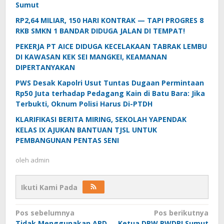
Sumut
RP2,64 MILIAR, 150 HARI KONTRAK — TAPI PROGRES 8
RKB SMKN 1 BANDAR DIDUGA JALAN DI TEMPAT!
PEKERJA PT AICE DIDUGA KECELAKAAN TABRAK LEMBU
DI KAWASAN KEK SEI MANGKEI, KEAMANAN
DIPERTANYAKAN
PWS Desak Kapolri Usut Tuntas Dugaan Permintaan
Rp50 Juta terhadap Pedagang Kain di Batu Bara: Jika
Terbukti, Oknum Polisi Harus Di-PTDH
KLARIFIKASI BERITA MIRING, SEKOLAH YAPENDAK
KELAS IX AJUKAN BANTUAN TJSL UNTUK
PEMBANGUNAN PENTAS SENI
oleh
admin
Ikuti Kami Pada
Navigasi
Pos sebelumnya
Pos berikutnya
Tidak Menggunakan APD
Ketua DPW PWDPI Sumut