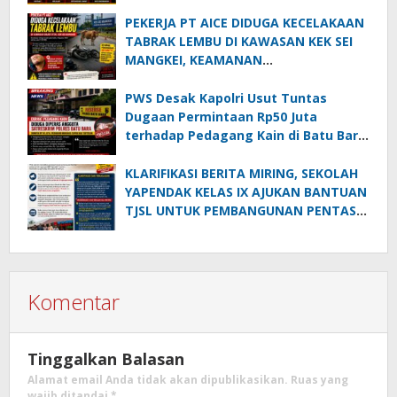
PEKERJA PT AICE DIDUGA KECELAKAAN
TABRAK LEMBU DI KAWASAN KEK SEI
MANGKEI, KEAMANAN
DIPERTANYAKAN
PWS Desak Kapolri Usut Tuntas
Dugaan Permintaan Rp50 Juta
terhadap Pedagang Kain di Batu Bara:
Jika Terbukti, Oknum Polisi Harus Di-
PTDH
KLARIFIKASI BERITA MIRING, SEKOLAH
YAPENDAK KELAS IX AJUKAN BANTUAN
TJSL UNTUK PEMBANGUNAN PENTAS
SENI
Komentar
Tinggalkan Balasan
Alamat email Anda tidak akan dipublikasikan.
Ruas yang
wajib ditandai
*