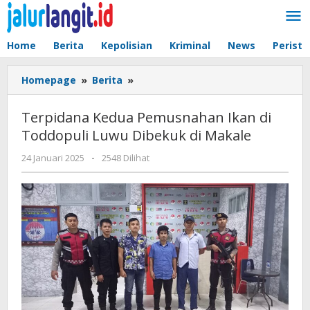
Lewati
ke
konten
Home
Berita
Kepolisian
Kriminal
News
Peristi
Terpidana
Homepage
»
Berita
»
Kedua
Pemusnahan
Terpidana Kedua Pemusnahan Ikan di
Ikan
Toddopuli Luwu Dibekuk di Makale
di
Toddopuli
oleh
24 Januari 2025
-
2548 Dilihat
Luwu
admin
Dibekuk
di
Makale