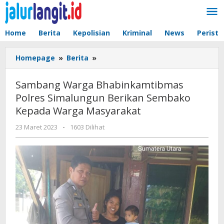
Lewati
ke
konten
Home
Berita
Kepolisian
Kriminal
News
Peristi
Sambang
Homepage
»
Berita
»
Warga
Bhabinkamtibmas
Sambang Warga Bhabinkamtibmas
Polres
Polres Simalungun Berikan Sembako
Simalungun
Kepada Warga Masyarakat
Berikan
Sembako
oleh
23 Maret 2023
-
1603 Dilihat
Kepada
admin
Warga
Masyarakat