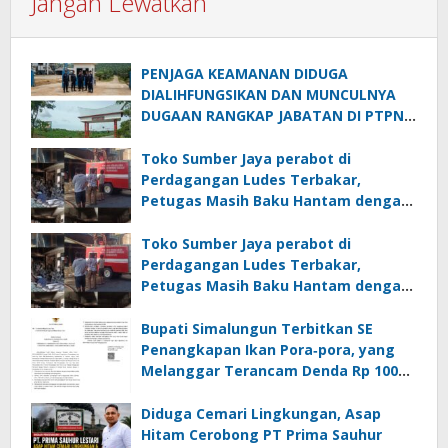
Jangan Lewatkan
PENJAGA KEAMANAN DIDUGA
DIALIHFUNGSIKAN DAN MUNCULNYA
DUGAAN RANGKAP JABATAN DI PTPN
IV REGIONAL II PALMCO UNIT KEBUN
MAYANG
Toko Sumber Jaya perabot di
Perdagangan Ludes Terbakar,
Petugas Masih Baku Hantam dengan
Api
Toko Sumber Jaya perabot di
Perdagangan Ludes Terbakar,
Petugas Masih Baku Hantam dengan
Api
Bupati Simalungun Terbitkan SE
Penangkapan Ikan Pora‑pora, yang
Melanggar Terancam Denda Rp 100
Juta
Diduga Cemari Lingkungan, Asap
Hitam Cerobong PT Prima Sauhur