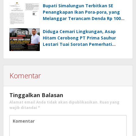
Bupati Simalungun Terbitkan SE
Penangkapan Ikan Pora‑pora, yang
Melanggar Terancam Denda Rp 100
Juta
Diduga Cemari Lingkungan, Asap
Hitam Cerobong PT Prima Sauhur
Lestari Tuai Sorotan Pemerhati
Hukum
Komentar
Tinggalkan Balasan
Alamat email Anda tidak akan dipublikasikan.
Ruas yang
wajib ditandai
*