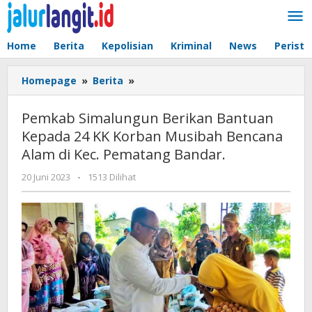
Lewati
ke
konten
Home
Berita
Kepolisian
Kriminal
News
Peristi
Pemkab
Homepage
»
Berita
»
Simalungun
Berikan
Pemkab Simalungun Berikan Bantuan
Bantuan
Kepada 24 KK Korban Musibah Bencana
Kepada
Alam di Kec. Pematang Bandar.
24
KK
oleh
20 Juni 2023
-
1513 Dilihat
Korban
admin
Musibah
Bencana
Alam
di
Kec.
Pematang
Bandar.