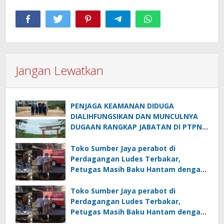
Jangan Lewatkan
PENJAGA KEAMANAN DIDUGA
DIALIHFUNGSIKAN DAN MUNCULNYA
DUGAAN RANGKAP JABATAN DI PTPN
IV REGIONAL II PALMCO UNIT KEBUN
MAYANG
Toko Sumber Jaya perabot di
Perdagangan Ludes Terbakar,
Petugas Masih Baku Hantam dengan
Api
Toko Sumber Jaya perabot di
Perdagangan Ludes Terbakar,
Petugas Masih Baku Hantam dengan
Api