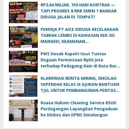
RP2,64 MILIAR, 150 HARI KONTRAK —
TAPI PROGRES 8 RKB SMKN 1 BANDAR
DIDUGA JALAN DI TEMPAT!
PEKERJA PT AICE DIDUGA KECELAKAAN
TABRAK LEMBU DI KAWASAN KEK SEI
MANGKEI, KEAMANAN
DIPERTANYAKAN
PWS Desak Kapolri Usut Tuntas
Dugaan Permintaan Rp50 Juta
terhadap Pedagang Kain di Batu Bara:
Jika Terbukti, Oknum Polisi Harus Di-
PTDH
KLARIFIKASI BERITA MIRING, SEKOLAH
YAPENDAK KELAS IX AJUKAN BANTUAN
TJSL UNTUK PEMBANGUNAN PENTAS
SENI
Kuasa Hukum Cleaning Service RSUD
Perdagangan Layangkan Pengaduan
ke Dinkes dan DPRD Simalungun