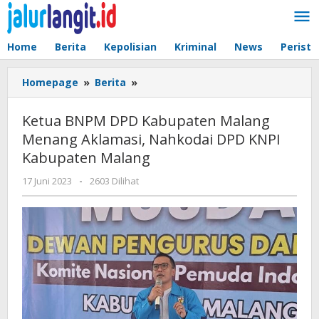
Lewati
ke
konten
Home
Berita
Kepolisian
Kriminal
News
Peristi
Ketua
Homepage
»
Berita
»
BNPM
DPD
Ketua BNPM DPD Kabupaten Malang
Kabupaten
Menang Aklamasi, Nahkodai DPD KNPI
Malang
Kabupaten Malang
Menang
Aklamasi,
oleh
17 Juni 2023
-
2603 Dilihat
Nahkodai
admin
DPD
KNPI
Kabupaten
Malang