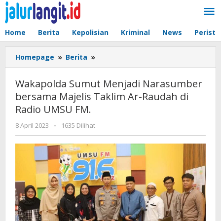
Lewati
ke
konten
Home
Berita
Kepolisian
Kriminal
News
Peristi
Wakapolda
Homepage
»
Berita
»
Sumut
Menjadi
Wakapolda Sumut Menjadi Narasumber
Narasumber
bersama Majelis Taklim Ar-Raudah di
bersama
Radio UMSU FM.
Majelis
Taklim
oleh
8 April 2023
-
1635 Dilihat
Ar-
admin
Raudah
di
Radio
UMSU
FM.