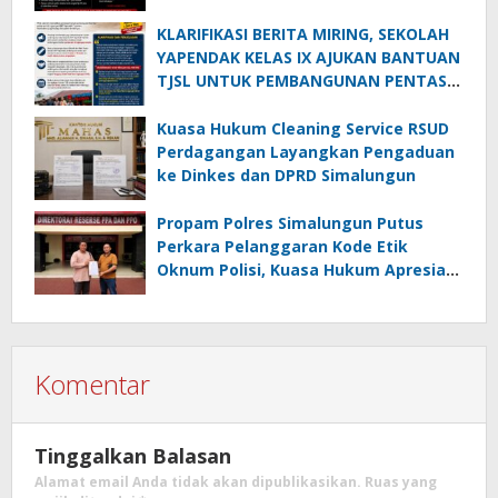
Jika Terbukti, Oknum Polisi Harus Di-
PTDH
KLARIFIKASI BERITA MIRING, SEKOLAH
YAPENDAK KELAS IX AJUKAN BANTUAN
TJSL UNTUK PEMBANGUNAN PENTAS
SENI
Kuasa Hukum Cleaning Service RSUD
Perdagangan Layangkan Pengaduan
ke Dinkes dan DPRD Simalungun
Propam Polres Simalungun Putus
Perkara Pelanggaran Kode Etik
Oknum Polisi, Kuasa Hukum Apresiasi
Penanganan Laporan
Komentar
Tinggalkan Balasan
Alamat email Anda tidak akan dipublikasikan.
Ruas yang