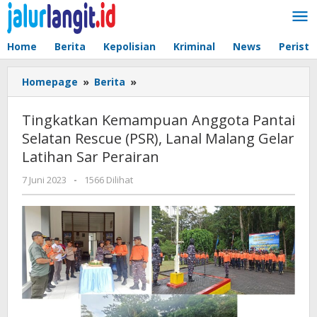
Lewati
ke
konten
Home
Berita
Kepolisian
Kriminal
News
Peristi
Tingkatkan
Homepage
»
Berita
»
Kemampuan
Anggota
Tingkatkan Kemampuan Anggota Pantai
Pantai
Selatan Rescue (PSR), Lanal Malang Gelar
Selatan
Latihan Sar Perairan
Rescue
(PSR),
oleh
7 Juni 2023
-
1566 Dilihat
Lanal
admin
Malang
Gelar
Latihan
Sar
Perairan