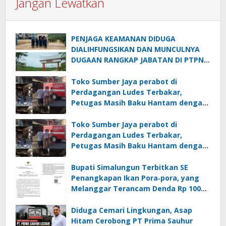
Jangan Lewatkan
PENJAGA KEAMANAN DIDUGA
DIALIHFUNGSIKAN DAN MUNCULNYA
DUGAAN RANGKAP JABATAN DI PTPN
IV REGIONAL II PALMCO UNIT KEBUN
MAYANG
Toko Sumber Jaya perabot di
Perdagangan Ludes Terbakar,
Petugas Masih Baku Hantam dengan
Api
Toko Sumber Jaya perabot di
Perdagangan Ludes Terbakar,
Petugas Masih Baku Hantam dengan
Api
Bupati Simalungun Terbitkan SE
Penangkapan Ikan Pora‑pora, yang
Melanggar Terancam Denda Rp 100
Juta
Diduga Cemari Lingkungan, Asap
Hitam Cerobong PT Prima Sauhur