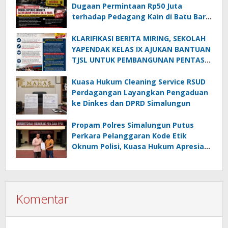
Dugaan Permintaan Rp50 Juta
terhadap Pedagang Kain di Batu Bara:
Jika Terbukti, Oknum Polisi Harus Di-
PTDH
KLARIFIKASI BERITA MIRING, SEKOLAH
YAPENDAK KELAS IX AJUKAN BANTUAN
TJSL UNTUK PEMBANGUNAN PENTAS
SENI
Kuasa Hukum Cleaning Service RSUD
Perdagangan Layangkan Pengaduan
ke Dinkes dan DPRD Simalungun
Propam Polres Simalungun Putus
Perkara Pelanggaran Kode Etik
Oknum Polisi, Kuasa Hukum Apresiasi
Penanganan Laporan
Komentar