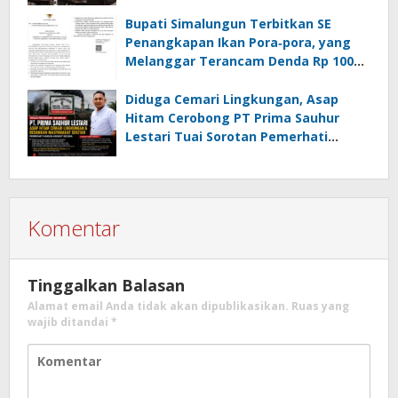
Api
Bupati Simalungun Terbitkan SE
Penangkapan Ikan Pora‑pora, yang
Melanggar Terancam Denda Rp 100
Juta
Diduga Cemari Lingkungan, Asap
Hitam Cerobong PT Prima Sauhur
Lestari Tuai Sorotan Pemerhati
Hukum
Komentar
Tinggalkan Balasan
Alamat email Anda tidak akan dipublikasikan.
Ruas yang
wajib ditandai
*