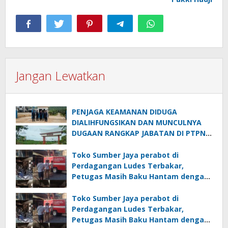
Jangan Lewatkan
PENJAGA KEAMANAN DIDUGA
DIALIHFUNGSIKAN DAN MUNCULNYA
DUGAAN RANGKAP JABATAN DI PTPN
IV REGIONAL II PALMCO UNIT KEBUN
MAYANG
Toko Sumber Jaya perabot di
Perdagangan Ludes Terbakar,
Petugas Masih Baku Hantam dengan
Api
Toko Sumber Jaya perabot di
Perdagangan Ludes Terbakar,
Petugas Masih Baku Hantam dengan