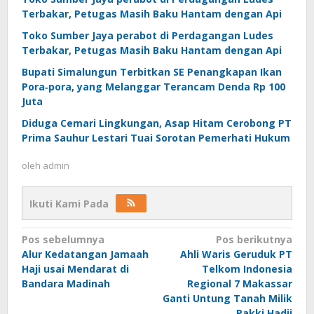
Terbakar, Petugas Masih Baku Hantam dengan Api
Toko Sumber Jaya perabot di Perdagangan Ludes
Terbakar, Petugas Masih Baku Hantam dengan Api
Bupati Simalungun Terbitkan SE Penangkapan Ikan
Pora‑pora, yang Melanggar Terancam Denda Rp 100
Juta
Diduga Cemari Lingkungan, Asap Hitam Cerobong PT
Prima Sauhur Lestari Tuai Sorotan Pemerhati Hukum
oleh
admin
Ikuti Kami Pada
Navigasi
Pos sebelumnya
Pos berikutnya
Alur Kedatangan Jamaah
Ahli Waris Geruduk PT
pos
Haji usai Mendarat di
Telkom Indonesia
Bandara Madinah
Regional 7 Makassar
Ganti Untung Tanah Milik
Pakki Hadji