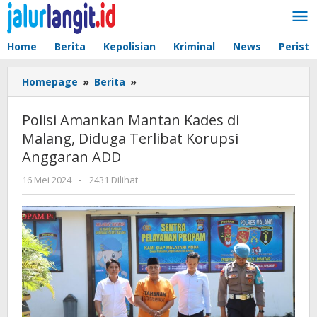
Lewati
ke
konten
Home
Berita
Kepolisian
Kriminal
News
Peristi
Polisi
Homepage
»
Berita
»
Amankan
Mantan
Polisi Amankan Mantan Kades di
Kades
Malang, Diduga Terlibat Korupsi
di
Anggaran ADD
Malang,
Diduga
oleh
16 Mei 2024
-
2431 Dilihat
Terlibat
admin
Korupsi
Anggaran
ADD