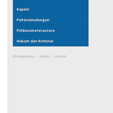
Kapolri
Polressimalungun
Poldasumaterautara
Hukum dan Kriminal
© Majalahpro
Indeks
Kontak