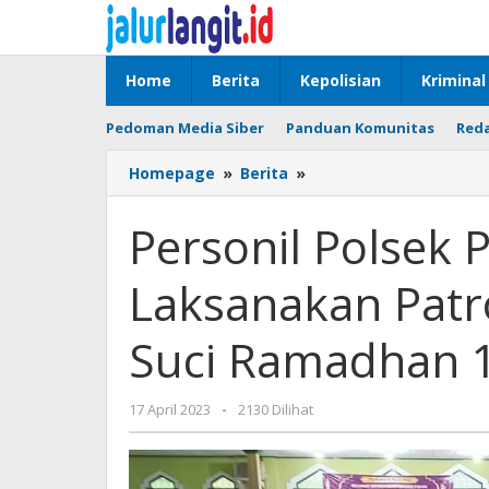
Lewati
ke
konten
Home
Berita
Kepolisian
Kriminal
Pedoman Media Siber
Panduan Komunitas
Reda
Personil
Homepage
»
Berita
»
Polsek
Perdagangan
Personil Polsek
Laksanakan
Patroli
Laksanakan Patro
Blue
Light
Di
Suci Ramadhan 
Bulan
Suci
Ramadhan
oleh
17 April 2023
-
2130 Dilihat
1444
admin
H