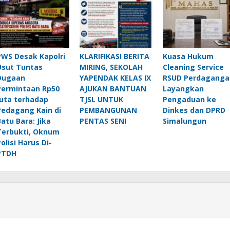
PWS Desak Kapolri
KLARIFIKASI BERITA
Kuasa Hukum
Usut Tuntas
MIRING, SEKOLAH
Cleaning Service
Dugaan
YAPENDAK KELAS IX
RSUD Perdaganga
Permintaan Rp50
AJUKAN BANTUAN
Layangkan
Juta terhadap
TJSL UNTUK
Pengaduan ke
Pedagang Kain di
PEMBANGUNAN
Dinkes dan DPRD
Batu Bara: Jika
PENTAS SENI
Simalungun
Terbukti, Oknum
olisi Harus Di-
PTDH