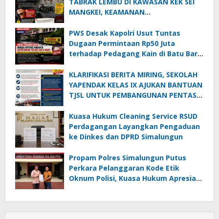
TABRAK LEMBU DI KAWASAN KEK SEI
MANGKEI, KEAMANAN
DIPERTANYAKAN
PWS Desak Kapolri Usut Tuntas
Dugaan Permintaan Rp50 Juta
terhadap Pedagang Kain di Batu Bara:
Jika Terbukti, Oknum Polisi Harus Di-
PTDH
KLARIFIKASI BERITA MIRING, SEKOLAH
YAPENDAK KELAS IX AJUKAN BANTUAN
TJSL UNTUK PEMBANGUNAN PENTAS
SENI
Kuasa Hukum Cleaning Service RSUD
Perdagangan Layangkan Pengaduan
ke Dinkes dan DPRD Simalungun
Propam Polres Simalungun Putus
Perkara Pelanggaran Kode Etik
Oknum Polisi, Kuasa Hukum Apresiasi
Penanganan Laporan