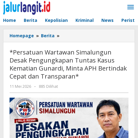
Lewati
ke
konten
Home
Berita
Kepolisian
Kriminal
News
Peristi
*Persatuan
Homepage
»
Berita
»
Wartawan
Simalungun
*Persatuan Wartawan Simalungun
Desak
Desak Pengungkapan Tuntas Kasus
Pengungkapan
Kematian Gunardi, Minta APH Bertindak
Tuntas
Kasus
Cepat dan Transparan*
Kematian
oleh
11 Mei 2026
-
885 Dilihat
Gunardi,
admin
Minta
APH
Bertindak
Cepat
dan
Transparan*