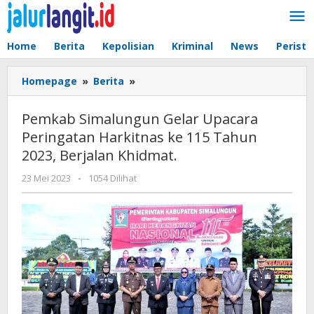
Lewati
ke
konten
Home
Berita
Kepolisian
Kriminal
News
Peristi
Pemkab
Homepage
»
Berita
»
Simalungun
Gelar
Pemkab Simalungun Gelar Upacara
Upacara
Peringatan Harkitnas ke 115 Tahun
Peringatan
2023, Berjalan Khidmat.
Harkitnas
ke
oleh
23 Mei 2023
-
1054 Dilihat
115
admin
Tahun
2023,
Berjalan
Khidmat.