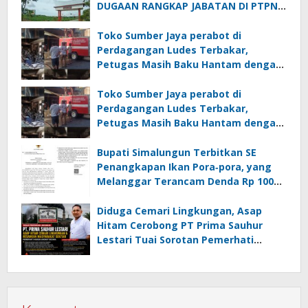
DUGAAN RANGKAP JABATAN DI PTPN
IV REGIONAL II PALMCO UNIT KEBUN
MAYANG
Toko Sumber Jaya perabot di
Perdagangan Ludes Terbakar,
Petugas Masih Baku Hantam dengan
Api
Toko Sumber Jaya perabot di
Perdagangan Ludes Terbakar,
Petugas Masih Baku Hantam dengan
Api
Bupati Simalungun Terbitkan SE
Penangkapan Ikan Pora‑pora, yang
Melanggar Terancam Denda Rp 100
Juta
Diduga Cemari Lingkungan, Asap
Hitam Cerobong PT Prima Sauhur
Lestari Tuai Sorotan Pemerhati
Hukum