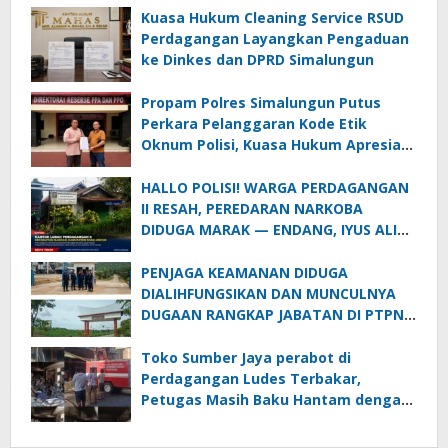
Kuasa Hukum Cleaning Service RSUD
Perdagangan Layangkan Pengaduan
ke Dinkes dan DPRD Simalungun
Propam Polres Simalungun Putus
Perkara Pelanggaran Kode Etik
Oknum Polisi, Kuasa Hukum Apresiasi
Penanganan Laporan
HALLO POLISI! WARGA PERDAGANGAN
II RESAH, PEREDARAN NARKOBA
DIDUGA MARAK — ENDANG, IYUS ALIAS
ANAK BAND DAN “GENK KUBA CS”
DISEBUT DALAM INFORMASI
PENJAGA KEAMANAN DIDUGA
MASYARAKAT
DIALIHFUNGSIKAN DAN MUNCULNYA
DUGAAN RANGKAP JABATAN DI PTPN
IV REGIONAL II PALMCO UNIT KEBUN
MAYANG
Toko Sumber Jaya perabot di
Perdagangan Ludes Terbakar,
Petugas Masih Baku Hantam dengan
Api