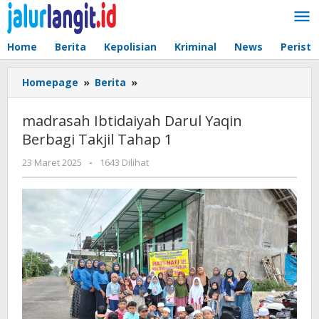
Lewati
ke
konten
Home
Berita
Kepolisian
Kriminal
News
Peristi
madrasah
Homepage
»
Berita
»
Ibtidaiyah
Darul
madrasah Ibtidaiyah Darul Yaqin
Yaqin
Berbagi Takjil Tahap 1
Berbagi
Takjil
oleh
23 Maret 2025
-
1643 Dilihat
Tahap
admin
1