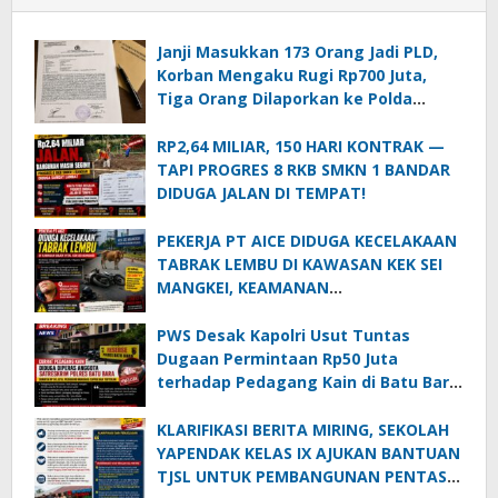
Janji Masukkan 173 Orang Jadi PLD,
Korban Mengaku Rugi Rp700 Juta,
Tiga Orang Dilaporkan ke Polda
Sumut
RP2,64 MILIAR, 150 HARI KONTRAK —
TAPI PROGRES 8 RKB SMKN 1 BANDAR
DIDUGA JALAN DI TEMPAT!
PEKERJA PT AICE DIDUGA KECELAKAAN
TABRAK LEMBU DI KAWASAN KEK SEI
MANGKEI, KEAMANAN
DIPERTANYAKAN
PWS Desak Kapolri Usut Tuntas
Dugaan Permintaan Rp50 Juta
terhadap Pedagang Kain di Batu Bara:
Jika Terbukti, Oknum Polisi Harus Di-
PTDH
KLARIFIKASI BERITA MIRING, SEKOLAH
YAPENDAK KELAS IX AJUKAN BANTUAN
TJSL UNTUK PEMBANGUNAN PENTAS