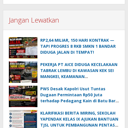
Jangan Lewatkan
RP2,64 MILIAR, 150 HARI KONTRAK —
TAPI PROGRES 8 RKB SMKN 1 BANDAR
DIDUGA JALAN DI TEMPAT!
PEKERJA PT AICE DIDUGA KECELAKAAN
TABRAK LEMBU DI KAWASAN KEK SEI
MANGKEI, KEAMANAN
DIPERTANYAKAN
PWS Desak Kapolri Usut Tuntas
Dugaan Permintaan Rp50 Juta
terhadap Pedagang Kain di Batu Bara:
Jika Terbukti, Oknum Polisi Harus Di-
PTDH
KLARIFIKASI BERITA MIRING, SEKOLAH
YAPENDAK KELAS IX AJUKAN BANTUAN
TJSL UNTUK PEMBANGUNAN PENTAS