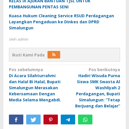
KELAS IX AJUKAN BANTUAN TJSL UNTUK
PEMBANGUNAN PENTAS SENI
Kuasa Hukum Cleaning Service RSUD Perdagangan
Layangkan Pengaduan ke Dinkes dan DPRD
Simalungun
oleh
admin
Ikuti Kami Pada
Navigasi
Pos sebelumnya
Pos berikutnya
Di Acara Silahturrahmi
Hadiri Wisuda Purna
pos
dan Halal Bi Halal, Bupati
Siswa SMK Swasta Al
Simalungun Merasakan
Washliyah 2
Kebersamaan Dengan
Perdagangan, Bupati
Media Selama Mengabdi.
Simalungun: “Tetap
Berjuang dan Belajar”