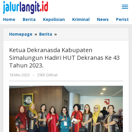
Lewati
ke
konten
Home
Berita
Kepolisian
Kriminal
News
Peristi
Ketua
Homepage
»
Berita
»
Dekranasda
Kabupaten
Ketua Dekranasda Kabupaten
Simalungun
Simalungun Hadiri HUT Dekranas Ke 43
Hadiri
Tahun 2023.
HUT
Dekranas
oleh
18 Mei 2023
-
2905 Dilihat
Ke
admin
43
Tahun
2023.