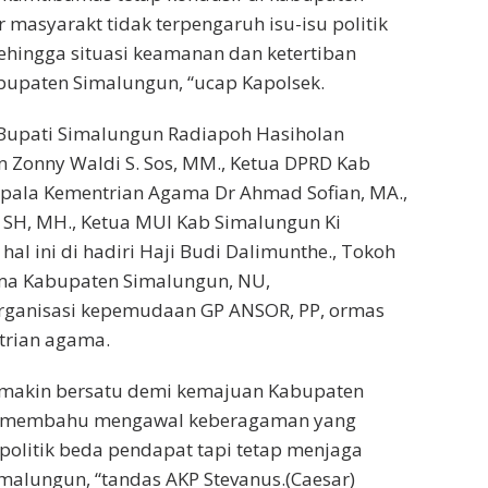
 masyarakt tidak terpengaruh isu-isu politik
ehingga situasi keamanan dan ketertiban
abupaten Simalungun, “ucap Kapolsek.
 Bupati Simalungun Radiapoh Hasiholan
n Zonny Waldi S. Sos, MM., Ketua DPRD Kab
Kepala Kementrian Agama Dr Ahmad Sofian, MA.,
 SH, MH., Ketua MUI Kab Simalungun Ki
al ini di hadiri Haji Budi Dalimunthe., Tokoh
ma Kabupaten Simalungun, NU,
anisasi kepemudaan GP ANSOR, PP, ormas
trian agama.
semakin bersatu demi kemajuan Kabupaten
ahu membahu mengawal keberagaman yang
politik beda pendapat tapi tetap menjaga
lungun, “tandas AKP Stevanus.(Caesar)