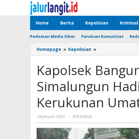
Lewati
ke
konten
Home
Berita
Kepolisian
Kriminal
Pedoman Media Siber
Panduan Komunitas
Reda
Kapolsek
Homepage
»
Kepolisian
»
Bangun
Dampingi
Kapolsek Bangu
Wakapolres
Simalungun
Simalungun Hadi
Hadiri
HAB
Perkuat
Kerukunan Uma
Kerukunan
Umat
Beragama
oleh
14 Januari 2023
-
870 Dilihat
admin