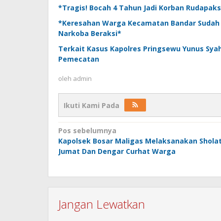
*Tragis! Bocah 4 Tahun Jadi Korban Rudapa
*Keresahan Warga Kecamatan Bandar Sudah St
Narkoba Beraksi*
Terkait Kasus Kapolres Pringsewu Yunus Sya
Pemecatan
oleh
admin
Ikuti Kami Pada
Navigasi
Pos sebelumnya
Kapolsek Bosar Maligas Melaksanakan Shola
pos
Jumat Dan Dengar Curhat Warga
Jangan Lewatkan