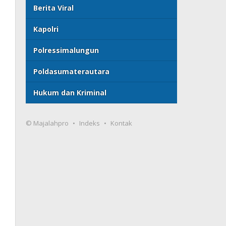
Berita Viral
Kapolri
Polressimalungun
Poldasumaterautara
Hukum dan Kriminal
© Majalahpro
Indeks
Kontak