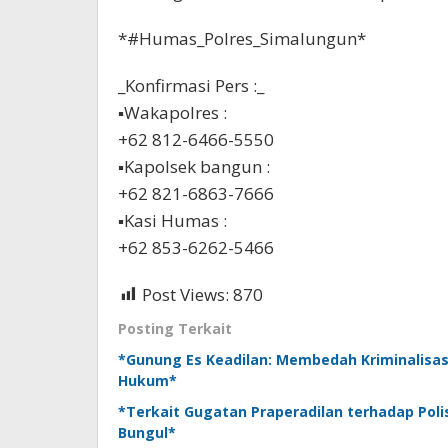
*#Humas_Polres_Simalungun*
_Konfirmasi Pers :_
▪︎Wakapolres :
+62 812-6466-5550
▪︎Kapolsek bangun :
+62 821-6863-7666
▪︎Kasi Humas :
+62 853-6262-5466
Post Views:
870
Posting Terkait
*Gunung Es Keadilan: Membedah Kriminalisas
Hukum*
*Terkait Gugatan Praperadilan terhadap Poli
Bungul*