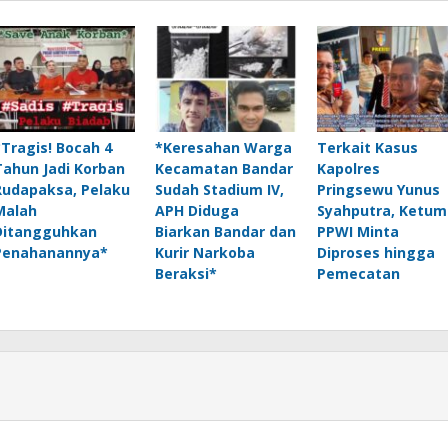
*Tragis! Bocah 4
*Keresahan Warga
Terkait Kasus
Tahun Jadi Korban
Kecamatan Bandar
Kapolres
Rudapaksa, Pelaku
Sudah Stadium IV,
Pringsewu Yunus
Malah
APH Diduga
Syahputra, Ketum
Ditangguhkan
Biarkan Bandar dan
PPWI Minta
Penahanannya*
Kurir Narkoba
Diproses hingga
Beraksi*
Pemecatan