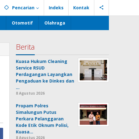
Pencarian
Indeks
Kontak
s
Otomotif
Olahraga
Berita
Kuasa Hukum Cleaning
s
Service RSUD
Perdagangan Layangkan
Pengaduan ke Dinkes dan
…
8 Agustus 2026
Propam Polres
Simalungun Putus
Perkara Pelanggaran
Kode Etik Oknum Polisi,
Kuasa…
8 Agustus 2026