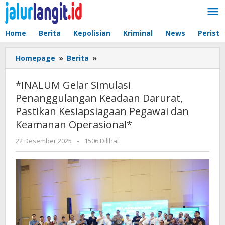
Lewati
ke
konten
Home
Berita
Kepolisian
Kriminal
News
Peristi
*INALUM
Homepage
»
Berita
»
Gelar
Simulasi
*INALUM Gelar Simulasi
Penanggulangan
Penanggulangan Keadaan Darurat,
Keadaan
Pastikan Kesiapsiagaan Pegawai dan
Darurat,
Pastikan
Keamanan Operasional*
Kesiapsiagaan
oleh
22 Desember 2025
-
1506 Dilihat
Pegawai
admin
dan
Keamanan
Operasional*