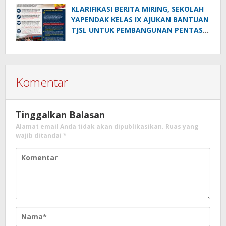
PTDH
KLARIFIKASI BERITA MIRING, SEKOLAH
YAPENDAK KELAS IX AJUKAN BANTUAN
TJSL UNTUK PEMBANGUNAN PENTAS
SENI
Komentar
Tinggalkan Balasan
Alamat email Anda tidak akan dipublikasikan.
Ruas yang
wajib ditandai
*