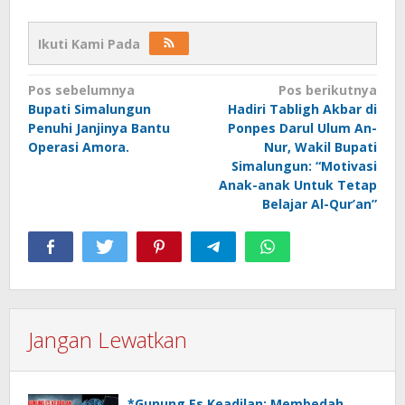
Ikuti Kami Pada
Navigasi
Pos sebelumnya
Pos berikutnya
Bupati Simalungun
Hadiri Tabligh Akbar di
pos
Penuhi Janjinya Bantu
Ponpes Darul Ulum An-
Operasi Amora.
Nur, Wakil Bupati
Simalungun: “Motivasi
Anak-anak Untuk Tetap
Belajar Al-Qur’an”
Jangan Lewatkan
*Gunung Es Keadilan: Membedah