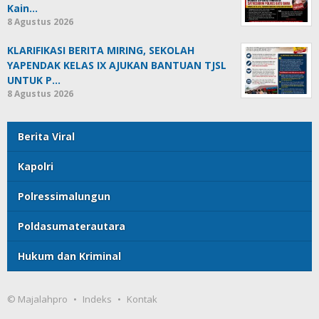
Kain…
8 Agustus 2026
KLARIFIKASI BERITA MIRING, SEKOLAH
YAPENDAK KELAS IX AJUKAN BANTUAN TJSL
UNTUK P…
8 Agustus 2026
Berita Viral
Kapolri
Polressimalungun
Poldasumaterautara
Hukum dan Kriminal
© Majalahpro
Indeks
Kontak