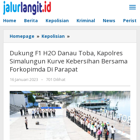
Lewati
ke
konten
Home
Berita
Kepolisian
Kriminal
News
Peristi
Dukung
Homepage
»
Kepolisian
»
F1
H2O
Dukung F1 H2O Danau Toba, Kapolres
Danau
Simalungun Kurve Kebersihan Bersama
Toba,
Forkopimda Di Parapat
Kapolres
Simalungun
oleh
16 Januari 2023
-
701 Dilihat
Kurve
admin
Kebersihan
Bersama
Forkopimda
Di
Parapat