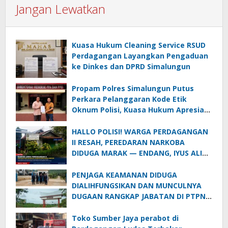
Jangan Lewatkan
Kuasa Hukum Cleaning Service RSUD
Perdagangan Layangkan Pengaduan
ke Dinkes dan DPRD Simalungun
Propam Polres Simalungun Putus
Perkara Pelanggaran Kode Etik
Oknum Polisi, Kuasa Hukum Apresiasi
Penanganan Laporan
HALLO POLISI! WARGA PERDAGANGAN
II RESAH, PEREDARAN NARKOBA
DIDUGA MARAK — ENDANG, IYUS ALIAS
ANAK BAND DAN “GENK KUBA CS”
DISEBUT DALAM INFORMASI
PENJAGA KEAMANAN DIDUGA
MASYARAKAT
DIALIHFUNGSIKAN DAN MUNCULNYA
DUGAAN RANGKAP JABATAN DI PTPN
IV REGIONAL II PALMCO UNIT KEBUN
MAYANG
Toko Sumber Jaya perabot di