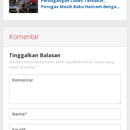
Perdagangan Ludes Terbakar,
Petugas Masih Baku Hantam dengan
Api
Komentar
Tinggalkan Balasan
Alamat email Anda tidak akan dipublikasikan.
Ruas yang
wajib ditandai
*