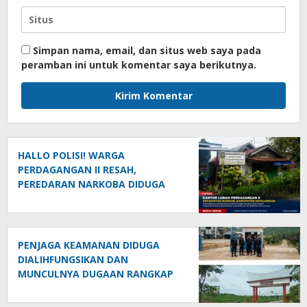
Simpan nama, email, dan situs web saya pada
peramban ini untuk komentar saya berikutnya.
HALLO POLISI! WARGA
PERDAGANGAN II RESAH,
PEREDARAN NARKOBA DIDUGA
MARAK — ENDANG, IYUS ALIAS
ANAK BAND DAN “GENK KUBA CS”
DISEBUT DALAM INFORMASI
MASYARAKAT
PENJAGA KEAMANAN DIDUGA
DIALIHFUNGSIKAN DAN
MUNCULNYA DUGAAN RANGKAP
JABATAN DI PTPN IV REGIONAL II
PALMCO UNIT KEBUN MAYANG