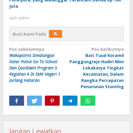
Juta
oleh
admin
Ikuti Kami Pada
Navigasi
Pos sebelumnya
Pos berikutnya
Wakapolres Simalungun
Bati Tuud Koramil
pos
Gelar Police Go To School
Panggungrejo Hadiri Mini
Dan Quickiwin Program 5
Lokakarya Tingkat
Kegiatan 4 Di SMK Negeri 1
Kecamatan, Dalam
Jorlang Hataran
Rangka Percepatan
Penurunan Stunting
Jangan Lewatkan