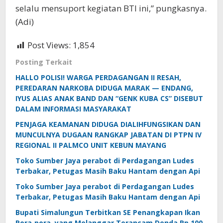
selalu mensuport kegiatan BTI ini,” pungkasnya.
(Adi)
Post Views:
1,854
Posting Terkait
HALLO POLISI! WARGA PERDAGANGAN II RESAH,
PEREDARAN NARKOBA DIDUGA MARAK — ENDANG,
IYUS ALIAS ANAK BAND DAN “GENK KUBA CS” DISEBUT
DALAM INFORMASI MASYARAKAT
PENJAGA KEAMANAN DIDUGA DIALIHFUNGSIKAN DAN
MUNCULNYA DUGAAN RANGKAP JABATAN DI PTPN IV
REGIONAL II PALMCO UNIT KEBUN MAYANG
Toko Sumber Jaya perabot di Perdagangan Ludes
Terbakar, Petugas Masih Baku Hantam dengan Api
Toko Sumber Jaya perabot di Perdagangan Ludes
Terbakar, Petugas Masih Baku Hantam dengan Api
Bupati Simalungun Terbitkan SE Penangkapan Ikan
Pora‑pora, yang Melanggar Terancam Denda Rp 100