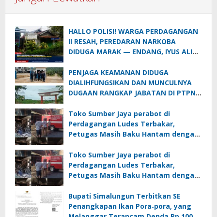
HALLO POLISI! WARGA PERDAGANGAN
II RESAH, PEREDARAN NARKOBA
DIDUGA MARAK — ENDANG, IYUS ALIAS
ANAK BAND DAN “GENK KUBA CS”
DISEBUT DALAM INFORMASI
PENJAGA KEAMANAN DIDUGA
MASYARAKAT
DIALIHFUNGSIKAN DAN MUNCULNYA
DUGAAN RANGKAP JABATAN DI PTPN
IV REGIONAL II PALMCO UNIT KEBUN
MAYANG
Toko Sumber Jaya perabot di
Perdagangan Ludes Terbakar,
Petugas Masih Baku Hantam dengan
Api
Toko Sumber Jaya perabot di
Perdagangan Ludes Terbakar,
Petugas Masih Baku Hantam dengan
Api
Bupati Simalungun Terbitkan SE
Penangkapan Ikan Pora‑pora, yang
Melanggar Terancam Denda Rp 100