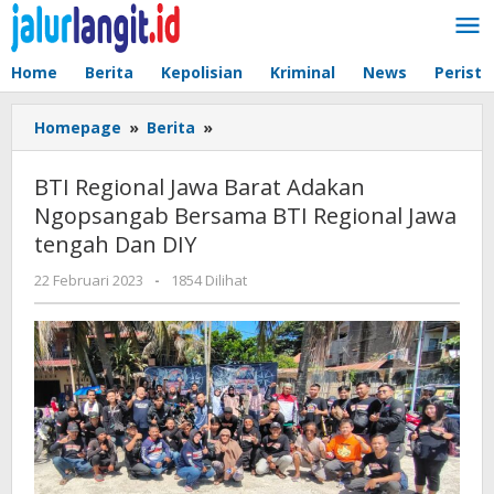
Lewati
ke
konten
Home
Berita
Kepolisian
Kriminal
News
Peristi
BTI
Homepage
»
Berita
»
Regional
Jawa
BTI Regional Jawa Barat Adakan
Barat
Ngopsangab Bersama BTI Regional Jawa
Adakan
tengah Dan DIY
Ngopsangab
Bersama
oleh
22 Februari 2023
-
1854 Dilihat
BTI
admin
Regional
Jawa
tengah
Dan
DIY