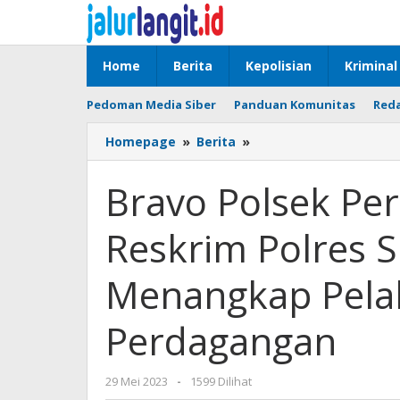
Lewati
ke
konten
Home
Berita
Kepolisian
Kriminal
Pedoman Media Siber
Panduan Komunitas
Reda
Bravo
Homepage
»
Berita
»
Polsek
Perdagangan
Bravo Polsek Pe
Dibantu
Unit
Reskrim Polres 
Reskrim
Polres
Simalungun
Menangkap Pelak
Berhasil
Menangkap
Perdagangan
Pelaku
Pencurian
Di
oleh
29 Mei 2023
-
1599 Dilihat
Perdagangan
admin