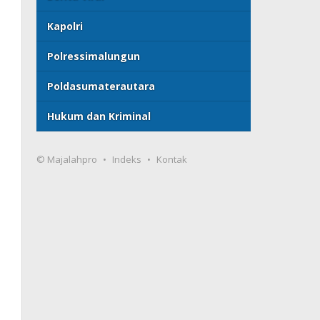
Kapolri
Polressimalungun
Poldasumaterautara
Hukum dan Kriminal
© Majalahpro
Indeks
Kontak