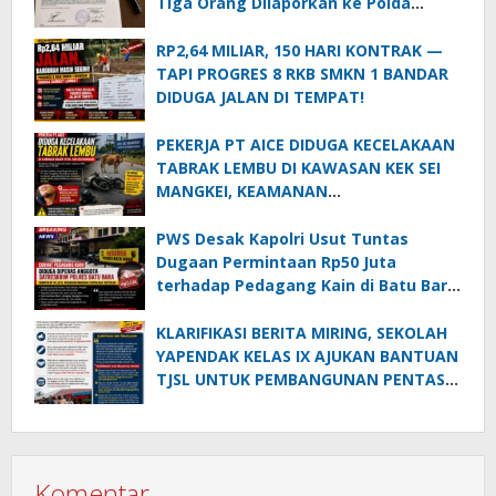
Tiga Orang Dilaporkan ke Polda
Sumut
RP2,64 MILIAR, 150 HARI KONTRAK —
TAPI PROGRES 8 RKB SMKN 1 BANDAR
DIDUGA JALAN DI TEMPAT!
PEKERJA PT AICE DIDUGA KECELAKAAN
TABRAK LEMBU DI KAWASAN KEK SEI
MANGKEI, KEAMANAN
DIPERTANYAKAN
PWS Desak Kapolri Usut Tuntas
Dugaan Permintaan Rp50 Juta
terhadap Pedagang Kain di Batu Bara:
Jika Terbukti, Oknum Polisi Harus Di-
PTDH
KLARIFIKASI BERITA MIRING, SEKOLAH
YAPENDAK KELAS IX AJUKAN BANTUAN
TJSL UNTUK PEMBANGUNAN PENTAS
SENI
Komentar