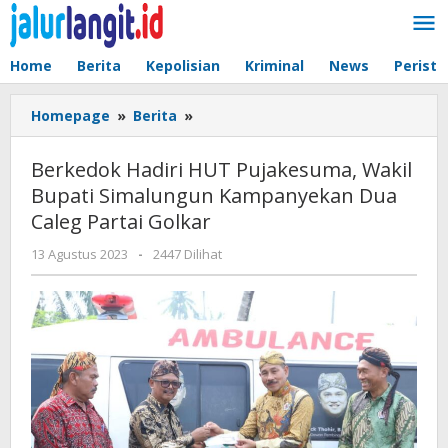
Lewati
ke
konten
Home
Berita
Kepolisian
Kriminal
News
Peristi
Berkedok
Homepage
»
Berita
»
Hadiri
HUT
Berkedok Hadiri HUT Pujakesuma, Wakil
Pujakesuma,
Bupati Simalungun Kampanyekan Dua
Wakil
Caleg Partai Golkar
Bupati
Simalungun
oleh
13 Agustus 2023
-
2447 Dilihat
Kampanyekan
admin
Dua
Caleg
Partai
Golkar