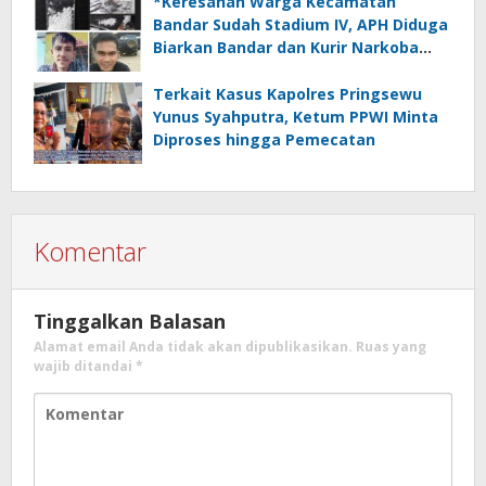
*Keresahan Warga Kecamatan
Bandar Sudah Stadium IV, APH Diduga
Biarkan Bandar dan Kurir Narkoba
Beraksi*
Terkait Kasus Kapolres Pringsewu
Yunus Syahputra, Ketum PPWI Minta
Diproses hingga Pemecatan
Komentar
Tinggalkan Balasan
Alamat email Anda tidak akan dipublikasikan.
Ruas yang
wajib ditandai
*