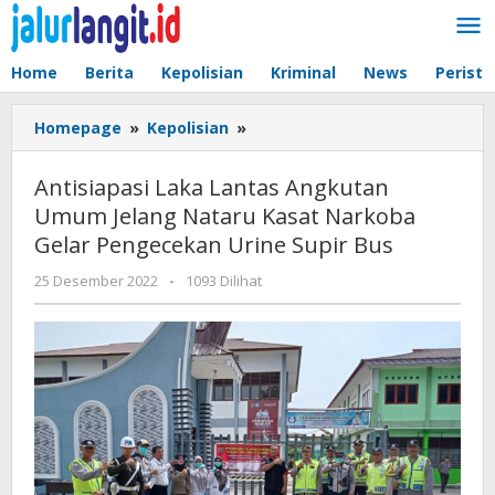
Lewati
ke
konten
Home
Berita
Kepolisian
Kriminal
News
Peristi
Antisiapasi
Homepage
»
Kepolisian
»
Laka
Lantas
Antisiapasi Laka Lantas Angkutan
Angkutan
Umum Jelang Nataru Kasat Narkoba
Umum
Gelar Pengecekan Urine Supir Bus
Jelang
Nataru
oleh
25 Desember 2022
-
1093 Dilihat
Kasat
admin
Narkoba
Gelar
Pengecekan
Urine
Supir
Bus